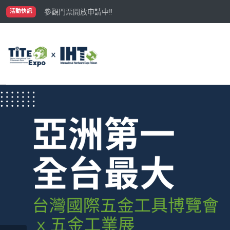
國際買主補助名額有限，立即申請！
參觀門票開放申請中‼️
活動快訊
最大規模台灣五金展TiTE x IHT，2026/10/20-22
國際買主補助名額有限，立即申請！