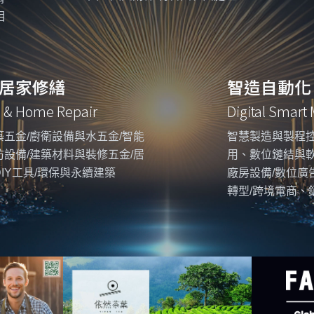
相
居家修繕
智造自動化
g & Home Repair
Digital Smart
五金/廚衛設備與水五金/智能
智慧製造與製程控
設備/建築材料與裝修五金/居
用、數位鏈結與
IY工具/環保與永續建築
廠房設備/數位廣
轉型/跨境電商、