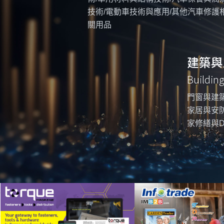
技術/電動車技術與應用/其他汽車修護
關用品
建築與
Buildin
門窗與建築
家居與安防
家修繕與D