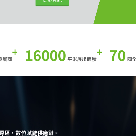
16000
70
+
+
參展商
平米展出面積
國
專區，數位賦能供應鏈。