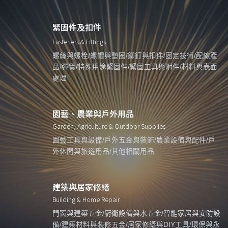
緊固件及扣件
Fasteners & Fittings
螺絲與螺栓/螺帽與墊圈/鉚釘與扣件/固定技術/配線產
品/彈簧/特殊用途緊固件/緊固工具與附件/材料與表面
處理
園藝、農業與戶外用品
Garden, Agriculture & Outdoor Supplies
園藝工具與設備/戶外五金與裝飾/農業設備與配件/戶
外休閒與旅遊用品/其他相關用品
建築與居家修繕
Building & Home Repair
門窗與建築五金/廚衛設備與水五金/智能家居與安防設
備/建築材料與裝修五金/居家修繕與DIY工具/環保與永