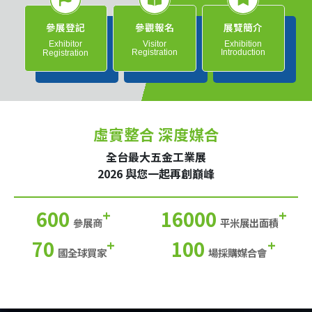
參展登記
參觀報名
展覽簡介
Exhibitor
Visitor
Exhibition
Registration
Introduction
Registration
虛實整合 深度媒合
全台最大五金工業展
2026 與您一起再創巔峰
600
16000
+
+
參展商
平米展出面積
70
100
+
+
國全球買家
場採購媒合會