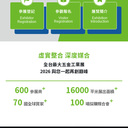
參展登記
參觀報名
展覽簡介
Exhibitor
Visitor
Exhibition
Registration
Introduction
Registration
虛實整合 深度媒合
全台最大五金工業展
2026 與您一起再創巔峰
600
16000
+
+
參展商
平米展出面積
70
100
+
+
國全球買家
場採購媒合會