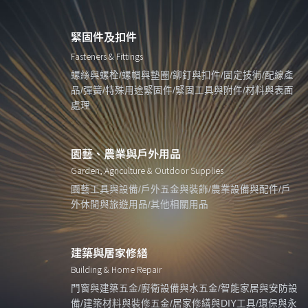
緊固件及扣件
Fasteners & Fittings
螺絲與螺栓/螺帽與墊圈/鉚釘與扣件/固定技術/配線產
品/彈簧/特殊用途緊固件/緊固工具與附件/材料與表面
處理
園藝、農業與戶外用品
Garden, Agriculture & Outdoor Supplies
園藝工具與設備/戶外五金與裝飾/農業設備與配件/戶
外休閒與旅遊用品/其他相關用品
建築與居家修繕
Building & Home Repair
門窗與建築五金/廚衛設備與水五金/智能家居與安防設
備/建築材料與裝修五金/居家修繕與DIY工具/環保與永