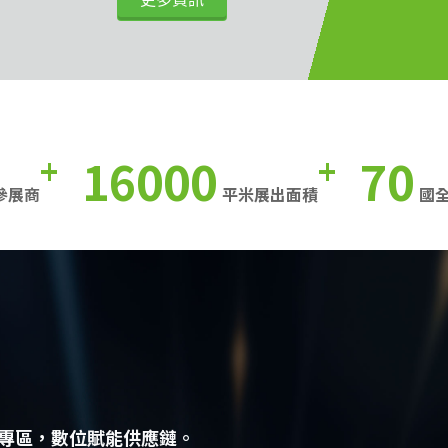
16000
70
+
+
參展商
平米展出面積
國
專區，數位賦能供應鏈。