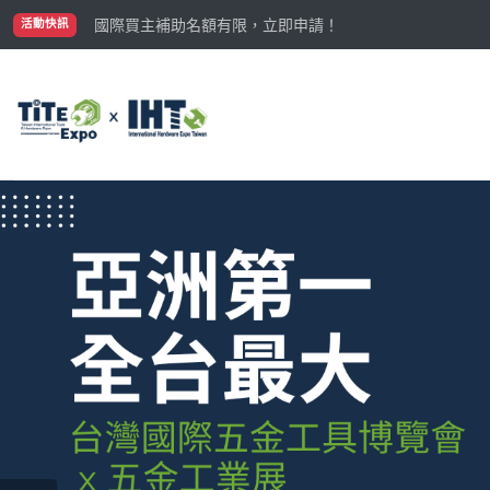
國際買主補助名額有限，立即申請！
參觀門票開放申請中‼️
活動快訊
最大規模台灣五金展TiTE x IHT，2026/10/20-22
國際買主補助名額有限，立即申請！