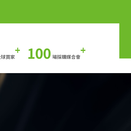
100
+
+
全球買家
場採購媒合會