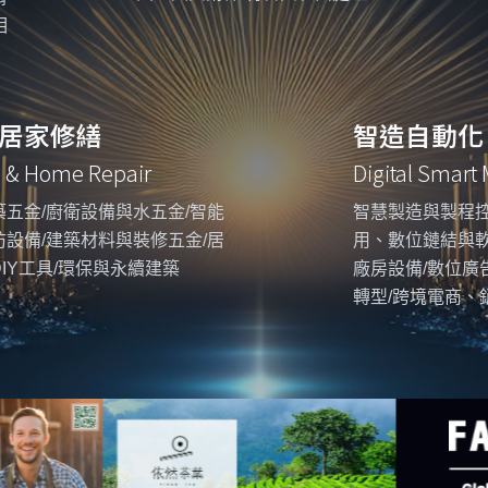
相
居家修繕
智造自動化
g & Home Repair
Digital Smart
五金/廚衛設備與水五金/智能
智慧製造與製程控
設備/建築材料與裝修五金/居
用、數位鏈結與
IY工具/環保與永續建築
廠房設備/數位廣
轉型/跨境電商、