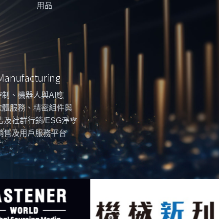
用品
 Manufacturing
制、機器人與AI應
軟體服務、精密組件與
告及社群行銷/ESG淨零
銷售及用戶服務平台