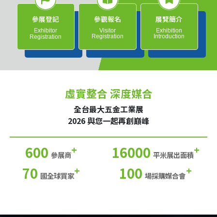
參展登記
參觀報名
展覽簡介
Exhibitor
Visitor
Exhibition
Registration
Introduction
Registration
虛實整合 深度媒合
全台最大五金工業展
2026 與您一起再創巔峰
600
16000
+
+
參展商
平米展出面積
70
100
+
+
國全球買家
場採購媒合會