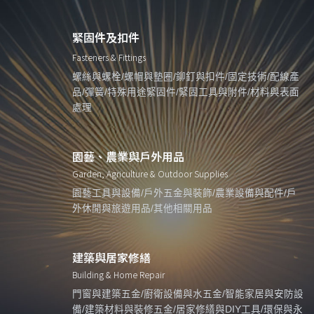
緊固件及扣件
Fasteners & Fittings
螺絲與螺栓/螺帽與墊圈/鉚釘與扣件/固定技術/配線產
品/彈簧/特殊用途緊固件/緊固工具與附件/材料與表面
處理
園藝、農業與戶外用品
Garden, Agriculture & Outdoor Supplies
園藝工具與設備/戶外五金與裝飾/農業設備與配件/戶
外休閒與旅遊用品/其他相關用品
建築與居家修繕
Building & Home Repair
門窗與建築五金/廚衛設備與水五金/智能家居與安防設
備/建築材料與裝修五金/居家修繕與DIY工具/環保與永