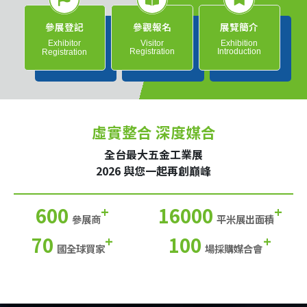
參展登記
參觀報名
展覽簡介
Exhibitor
Visitor
Exhibition
Registration
Introduction
Registration
虛實整合 深度媒合
全台最大五金工業展
2026 與您一起再創巔峰
600
16000
+
+
參展商
平米展出面積
70
100
+
+
國全球買家
場採購媒合會