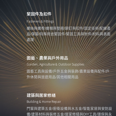
緊固件及扣件
Fasteners & Fittings
螺絲與螺栓/螺帽與墊圈/鉚釘與扣件/固定技術/配線產
品/彈簧/特殊用途緊固件/緊固工具與附件/材料與表面
處理
園藝、農業與戶外用品
Garden, Agriculture & Outdoor Supplies
園藝工具與設備/戶外五金與裝飾/農業設備與配件/戶
外休閒與旅遊用品/其他相關用品
建築與居家修繕
Building & Home Repair
門窗與建築五金/廚衛設備與水五金/智能家居與安防設
備/建築材料與裝修五金/居家修繕與DIY工具/環保與永