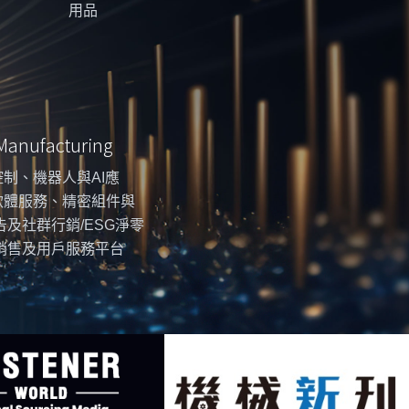
用品
 Manufacturing
制、機器人與AI應
軟體服務、精密組件與
告及社群行銷/ESG淨零
銷售及用戶服務平台