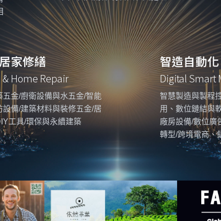
相
居家修繕
智造自動化
g & Home Repair
Digital Smart
五金/廚衛設備與水五金/智能
智慧製造與製程控
設備/建築材料與裝修五金/居
用、數位鏈結與
IY工具/環保與永續建築
廠房設備/數位廣
轉型/跨境電商、