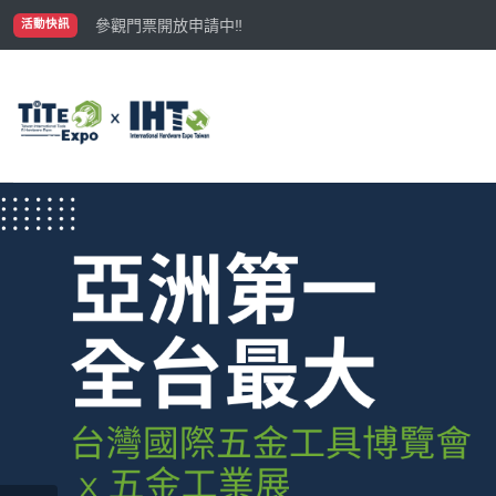
國際買主補助名額有限，立即申請！
參觀門票開放申請中‼️
活動快訊
最大規模台灣五金展TiTE x IHT，2026/10/20-22
國際買主補助名額有限，立即申請！