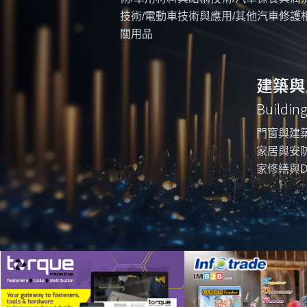
技術/電動車技術與應用/其他汽車修護
關用品
建築與
Buildin
門窗與建築
家居與安防
家修繕與D