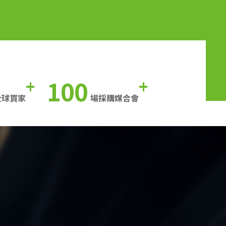
100
+
+
全球買家
場採購媒合會