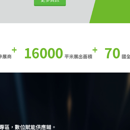
16000
70
+
+
參展商
平米展出面積
國
專區，數位賦能供應鏈。