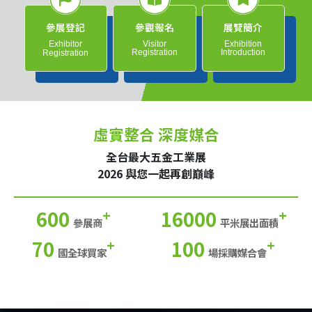
參展登記
參觀報名
展覽簡介
Exhibitor
Visitor
Exhibition
Registration
Introduction
Registration
虛實整合 深度媒合
全台最大五金工業展
2026 與您一起再創巔峰
600
16000
+
+
參展商
平米展出面積
70
100
+
+
國全球買家
場採購媒合會