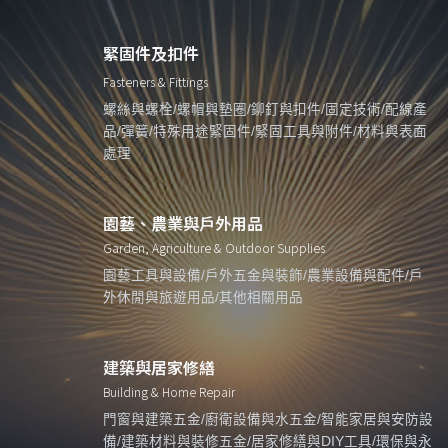
緊固件及扣件
Fasteners & Fittings
螺絲與螺栓/螺帽與墊圈/鉚釘與扣件/固定技術/配線產
品/彈簧/特殊用途緊固件/緊固工具與附件/材料與表面
處理
園藝、農業與戶外用品
Garden, Agriculture & Outdoor Supplies
園藝工具與設備/戶外五金與裝飾/農業設備與配件/戶
外休閒與旅遊用品/其他相關用品
建築與居家修繕
Building & Home Repair
門窗與建築五金/廚衛設備與水五金/智能家居與安防設
備/建築材料與裝修五金/居家修繕與DIY工具/環保與永