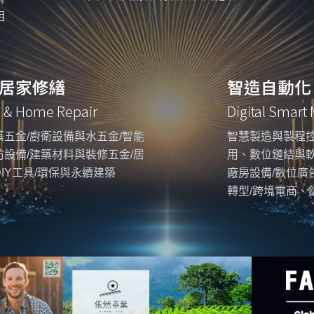
相
居家修繕
智造自動化
g & Home Repair
Digital Smart
五金/廚衛設備與水五金/智能
智慧製造與製程控
設備/建築材料與裝修五金/居
用、數位鏈結與
IY工具/環保與永續建築
廠房設備/數位廣
轉型/跨境電商、