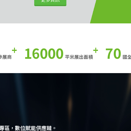
16000
70
+
+
參展商
平米展出面積
國
專區，數位賦能供應鏈。