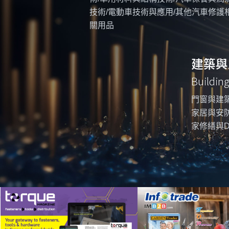
技術/電動車技術與應用/其他汽車修護
關用品
建築與
Buildin
門窗與建築
家居與安防
家修繕與D