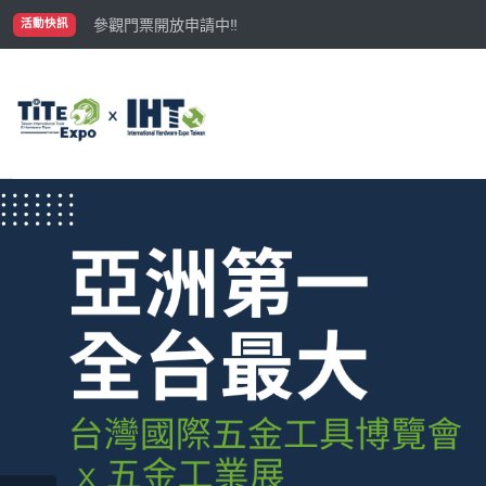
國際買主補助名額有限，立即申請！
參觀門票開放申請中‼️
活動快訊
最大規模台灣五金展TiTE x IHT，2026/10/20-22
國際買主補助名額有限，立即申請！