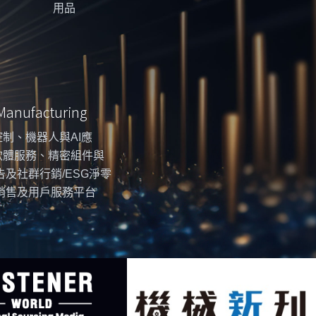
用品
 Manufacturing
制、機器人與AI應
軟體服務、精密組件與
告及社群行銷/ESG淨零
銷售及用戶服務平台