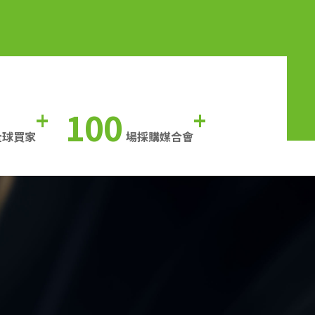
100
+
+
全球買家
場採購媒合會