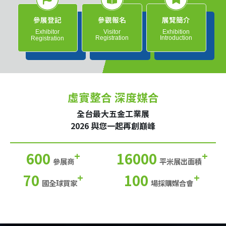
參展登記
參觀報名
展覽簡介
Exhibitor
Visitor
Exhibition
Registration
Introduction
Registration
虛實整合 深度媒合
全台最大五金工業展
2026 與您一起再創巔峰
600
16000
+
+
參展商
平米展出面積
70
100
+
+
國全球買家
場採購媒合會