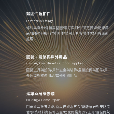
緊固件及扣件
Fasteners & Fittings
螺絲與螺栓/螺帽與墊圈/鉚釘與扣件/固定技術/配線產
品/彈簧/特殊用途緊固件/緊固工具與附件/材料與表面
處理
園藝、農業與戶外用品
Garden, Agriculture & Outdoor Supplies
園藝工具與設備/戶外五金與裝飾/農業設備與配件/戶
外休閒與旅遊用品/其他相關用品
建築與居家修繕
Building & Home Repair
門窗與建築五金/廚衛設備與水五金/智能家居與安防設
備/建築材料與裝修五金/居家修繕與DIY工具/環保與永