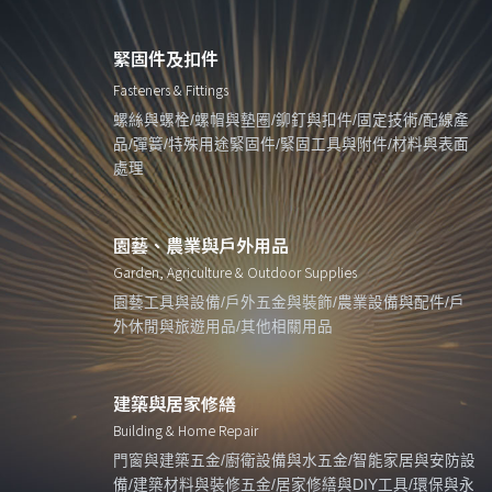
緊固件及扣件
Fasteners & Fittings
螺絲與螺栓/螺帽與墊圈/鉚釘與扣件/固定技術/配線產
品/彈簧/特殊用途緊固件/緊固工具與附件/材料與表面
處理
園藝、農業與戶外用品
Garden, Agriculture & Outdoor Supplies
園藝工具與設備/戶外五金與裝飾/農業設備與配件/戶
外休閒與旅遊用品/其他相關用品
建築與居家修繕
Building & Home Repair
門窗與建築五金/廚衛設備與水五金/智能家居與安防設
備/建築材料與裝修五金/居家修繕與DIY工具/環保與永