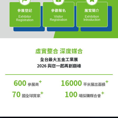
參展登記
參觀報名
展覽簡介
Exhibitor
Visitor
Exhibition
Registration
Introduction
Registration
虛實整合 深度媒合
全台最大五金工業展
2026 與您一起再創巔峰
600
16000
+
+
參展商
平米展出面積
70
100
+
+
國全球買家
場採購媒合會