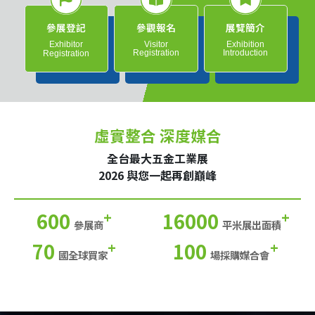
參展登記
參觀報名
展覽簡介
Exhibitor
Visitor
Exhibition
Registration
Introduction
Registration
虛實整合 深度媒合
全台最大五金工業展
2026 與您一起再創巔峰
600
16000
+
+
參展商
平米展出面積
70
100
+
+
國全球買家
場採購媒合會