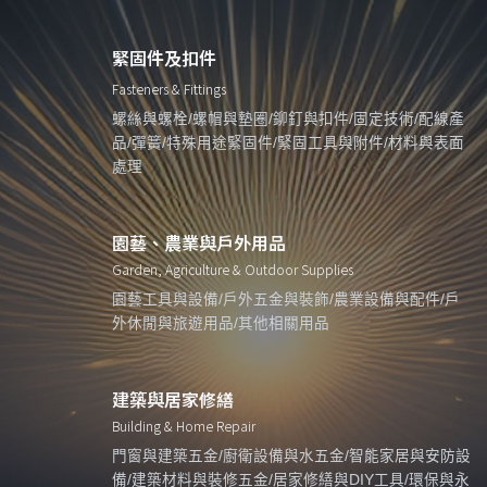
緊固件及扣件
Fasteners & Fittings
螺絲與螺栓/螺帽與墊圈/鉚釘與扣件/固定技術/配線產
品/彈簧/特殊用途緊固件/緊固工具與附件/材料與表面
處理
園藝、農業與戶外用品
Garden, Agriculture & Outdoor Supplies
園藝工具與設備/戶外五金與裝飾/農業設備與配件/戶
外休閒與旅遊用品/其他相關用品
建築與居家修繕
Building & Home Repair
門窗與建築五金/廚衛設備與水五金/智能家居與安防設
備/建築材料與裝修五金/居家修繕與DIY工具/環保與永