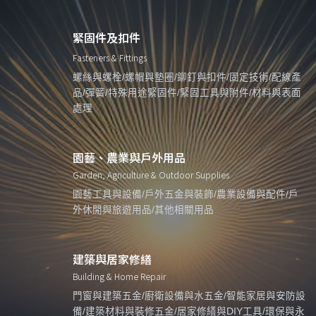
緊固件及扣件
Fasteners & Fittings
螺絲與螺栓/螺帽與墊圈/鉚釘與扣件/固定技術/配線產
品/彈簧/特殊用途緊固件/緊固工具與附件/材料與表面
處理
園藝、農業與戶外用品
Garden, Agriculture & Outdoor Supplies
園藝工具與設備/戶外五金與裝飾/農業設備與配件/戶
外休閒與旅遊用品/其他相關用品
建築與居家修繕
Building & Home Repair
門窗與建築五金/廚衛設備與水五金/智能家居與安防設
備/建築材料與裝修五金/居家修繕與DIY工具/環保與永