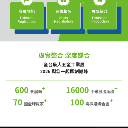
參展登記
參觀報名
展覽簡介
Exhibitor
Visitor
Exhibition
Registration
Introduction
Registration
虛實整合 深度媒合
全台最大五金工業展
2026 與您一起再創巔峰
600
16000
+
+
參展商
平米展出面積
70
100
+
+
國全球買家
場採購媒合會