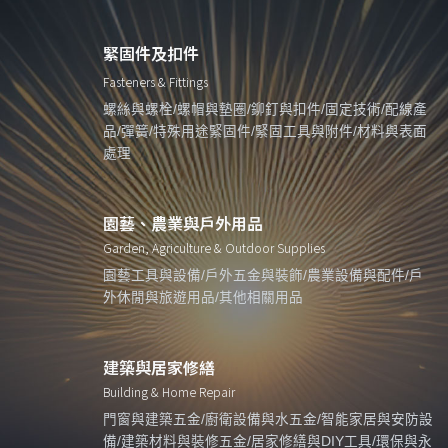
緊固件及扣件
Fasteners & Fittings
螺絲與螺栓/螺帽與墊圈/鉚釘與扣件/固定技術/配線產
品/彈簧/特殊用途緊固件/緊固工具與附件/材料與表面
處理
園藝、農業與戶外用品
Garden, Agriculture & Outdoor Supplies
園藝工具與設備/戶外五金與裝飾/農業設備與配件/戶
外休閒與旅遊用品/其他相關用品
建築與居家修繕
Building & Home Repair
門窗與建築五金/廚衛設備與水五金/智能家居與安防設
備/建築材料與裝修五金/居家修繕與DIY工具/環保與永