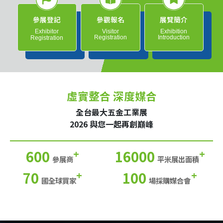
參展登記
參觀報名
展覽簡介
Exhibitor
Visitor
Exhibition
Registration
Introduction
Registration
虛實整合 深度媒合
全台最大五金工業展
2026 與您一起再創巔峰
600
16000
+
+
參展商
平米展出面積
70
100
+
+
國全球買家
場採購媒合會