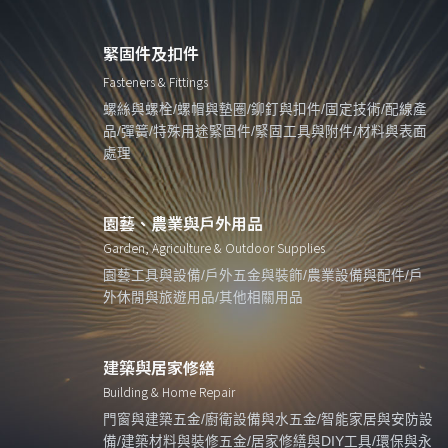
緊固件及扣件
Fasteners & Fittings
螺絲與螺栓/螺帽與墊圈/鉚釘與扣件/固定技術/配線產
品/彈簧/特殊用途緊固件/緊固工具與附件/材料與表面
處理
園藝、農業與戶外用品
Garden, Agriculture & Outdoor Supplies
園藝工具與設備/戶外五金與裝飾/農業設備與配件/戶
外休閒與旅遊用品/其他相關用品
建築與居家修繕
Building & Home Repair
門窗與建築五金/廚衛設備與水五金/智能家居與安防設
備/建築材料與裝修五金/居家修繕與DIY工具/環保與永