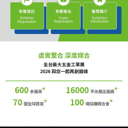
參展登記
參觀報名
展覽簡介
Exhibitor
Visitor
Exhibition
Registration
Introduction
Registration
虛實整合 深度媒合
全台最大五金工業展
2026 與您一起再創巔峰
600
16000
+
+
參展商
平米展出面積
70
100
+
+
國全球買家
場採購媒合會