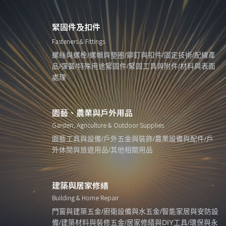
緊固件及扣件
Fasteners & Fittings
螺絲與螺栓/螺帽與墊圈/鉚釘與扣件/固定技術/配線產
品/彈簧/特殊用途緊固件/緊固工具與附件/材料與表面
處理
園藝、農業與戶外用品
Garden, Agriculture & Outdoor Supplies
園藝工具與設備/戶外五金與裝飾/農業設備與配件/戶
外休閒與旅遊用品/其他相關用品
建築與居家修繕
Building & Home Repair
門窗與建築五金/廚衛設備與水五金/智能家居與安防設
備/建築材料與裝修五金/居家修繕與DIY工具/環保與永