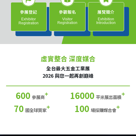
參展登記
參觀報名
展覽簡介
Exhibitor
Visitor
Exhibition
Registration
Introduction
Registration
虛實整合 深度媒合
全台最大五金工業展
2026 與您一起再創巔峰
600
16000
+
+
參展商
平米展出面積
70
100
+
+
國全球買家
場採購媒合會