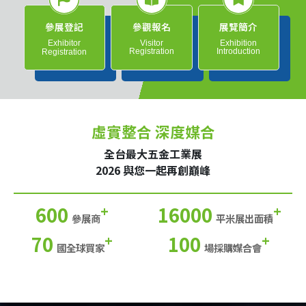
參展登記
參觀報名
展覽簡介
Exhibitor
Visitor
Exhibition
Registration
Introduction
Registration
虛實整合 深度媒合
全台最大五金工業展
2026 與您一起再創巔峰
600
16000
+
+
參展商
平米展出面積
70
100
+
+
國全球買家
場採購媒合會