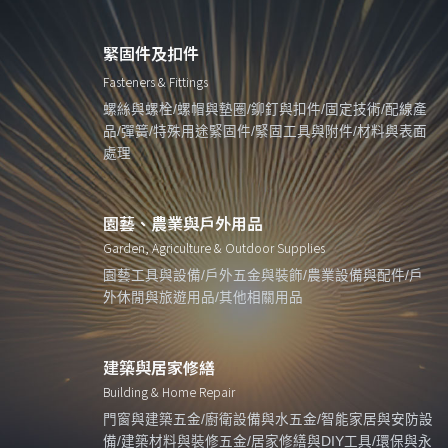
緊固件及扣件
Fasteners & Fittings
螺絲與螺栓/螺帽與墊圈/鉚釘與扣件/固定技術/配線產
品/彈簧/特殊用途緊固件/緊固工具與附件/材料與表面
處理
園藝、農業與戶外用品
Garden, Agriculture & Outdoor Supplies
園藝工具與設備/戶外五金與裝飾/農業設備與配件/戶
外休閒與旅遊用品/其他相關用品
建築與居家修繕
Building & Home Repair
門窗與建築五金/廚衛設備與水五金/智能家居與安防設
備/建築材料與裝修五金/居家修繕與DIY工具/環保與永