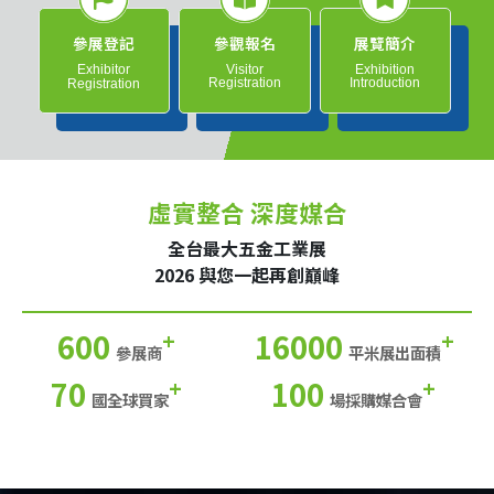
參展登記
參觀報名
展覽簡介
Exhibitor
Visitor
Exhibition
Registration
Introduction
Registration
虛實整合 深度媒合
全台最大五金工業展
2026 與您一起再創巔峰
600
16000
+
+
參展商
平米展出面積
70
100
+
+
國全球買家
場採購媒合會