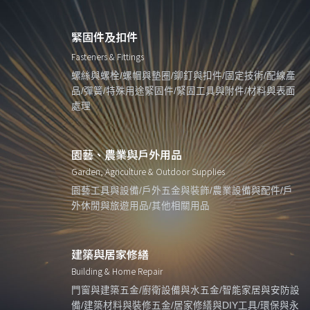
緊固件及扣件
Fasteners & Fittings
螺絲與螺栓/螺帽與墊圈/鉚釘與扣件/固定技術/配線產
品/彈簧/特殊用途緊固件/緊固工具與附件/材料與表面
處理
園藝、農業與戶外用品
Garden, Agriculture & Outdoor Supplies
園藝工具與設備/戶外五金與裝飾/農業設備與配件/戶
外休閒與旅遊用品/其他相關用品
建築與居家修繕
Building & Home Repair
門窗與建築五金/廚衛設備與水五金/智能家居與安防設
備/建築材料與裝修五金/居家修繕與DIY工具/環保與永