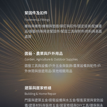
緊固件及扣件
Fasteners & Fittings
螺絲與螺栓/螺帽與墊圈/鉚釘與扣件/固定技術/配線產
品/彈簧/特殊用途緊固件/緊固工具與附件/材料與表面
處理
園藝、農業與戶外用品
Garden, Agriculture & Outdoor Supplies
園藝工具與設備/戶外五金與裝飾/農業設備與配件/戶
外休閒與旅遊用品/其他相關用品
建築與居家修繕
Building & Home Repair
門窗與建築五金/廚衛設備與水五金/智能家居與安防設
備/建築材料與裝修五金/居家修繕與DIY工具/環保與永