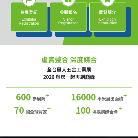
參展登記
參觀報名
展覽簡介
Exhibitor
Visitor
Exhibition
Registration
Introduction
Registration
虛實整合 深度媒合
全台最大五金工業展
2026 與您一起再創巔峰
600
16000
+
+
參展商
平米展出面積
70
100
+
+
國全球買家
場採購媒合會