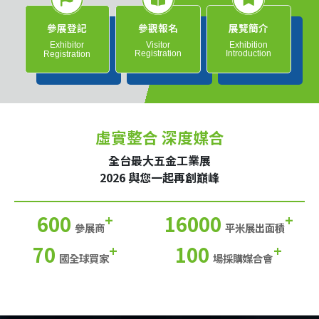
參展登記
參觀報名
展覽簡介
Exhibitor
Visitor
Exhibition
Registration
Introduction
Registration
虛實整合 深度媒合
全台最大五金工業展
2026 與您一起再創巔峰
600
16000
+
+
參展商
平米展出面積
70
100
+
+
國全球買家
場採購媒合會