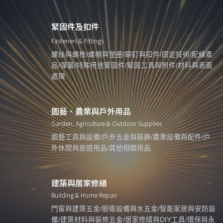
緊固件及扣件
Fasteners & Fittings
螺絲與螺栓/螺帽與墊圈/鉚釘與扣件/固定技術/配線產
品/彈簧/特殊用途緊固件/緊固工具與附件/材料與表面
處理
園藝、農業與戶外用品
Garden, Agriculture & Outdoor Supplies
園藝工具與設備/戶外五金與裝飾/農業設備與配件/戶
外休閒與旅遊用品/其他相關用品
建築與居家修繕
Building & Home Repair
門窗與建築五金/廚衛設備與水五金/智能家居與安防設
備/建築材料與裝修五金/居家修繕與DIY工具/環保與永