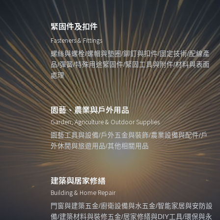
緊固件及扣件
Fasteners & Fittings
螺絲與螺栓/螺帽與墊圈/鉚釘與扣件/固定技術/配線產
品/彈簧/特殊用途緊固件/緊固工具與附件/材料與表面
處理
園藝、農業與戶外用品
Garden, Agriculture & Outdoor Supplies
園藝工具與設備/戶外五金與裝飾/農業設備與配件/戶
外休閒與旅遊用品/其他相關用品
建築與居家修繕
Building & Home Repair
門窗與建築五金/廚衛設備與水五金/智能家居與安防設
備/建築材料與裝修五金/居家修繕與DIY工具/環保與永