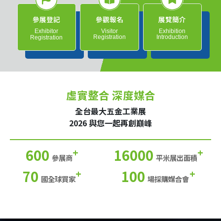
參展登記
參觀報名
展覽簡介
Exhibitor
Visitor
Exhibition
Registration
Introduction
Registration
虛實整合 深度媒合
全台最大五金工業展
2026 與您一起再創巔峰
600
16000
+
+
參展商
平米展出面積
70
100
+
+
國全球買家
場採購媒合會