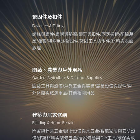
緊固件及扣件
Fasteners & Fittings
螺絲與螺栓/螺帽與墊圈/鉚釘與扣件/固定技術/配線產
品/彈簧/特殊用途緊固件/緊固工具與附件/材料與表面
處理
園藝、農業與戶外用品
Garden, Agriculture & Outdoor Supplies
園藝工具與設備/戶外五金與裝飾/農業設備與配件/戶
外休閒與旅遊用品/其他相關用品
建築與居家修繕
Building & Home Repair
門窗與建築五金/廚衛設備與水五金/智能家居與安防設
備/建築材料與裝修五金/居家修繕與DIY工具/環保與永