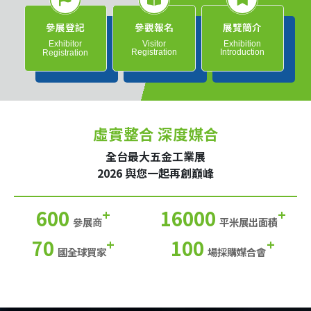
參展登記
參觀報名
展覽簡介
Exhibitor
Visitor
Exhibition
Registration
Introduction
Registration
虛實整合 深度媒合
全台最大五金工業展
2026 與您一起再創巔峰
600
16000
+
+
參展商
平米展出面積
70
100
+
+
國全球買家
場採購媒合會