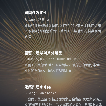
緊固件及扣件
Fasteners & Fittings
螺絲與螺栓/螺帽與墊圈/鉚釘與扣件/固定技術/配線產
品/彈簧/特殊用途緊固件/緊固工具與附件/材料與表面
處理
園藝、農業與戶外用品
Garden, Agriculture & Outdoor Supplies
園藝工具與設備/戶外五金與裝飾/農業設備與配件/戶
外休閒與旅遊用品/其他相關用品
建築與居家修繕
Building & Home Repair
門窗與建築五金/廚衛設備與水五金/智能家居與安防設
備/建築材料與裝修五金/居家修繕與DIY工具/環保與永