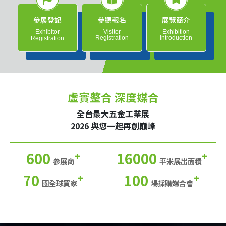
參展登記
參觀報名
展覽簡介
Exhibitor
Visitor
Exhibition
Registration
Introduction
Registration
虛實整合 深度媒合
全台最大五金工業展
2026 與您一起再創巔峰
600
16000
+
+
參展商
平米展出面積
70
100
+
+
國全球買家
場採購媒合會