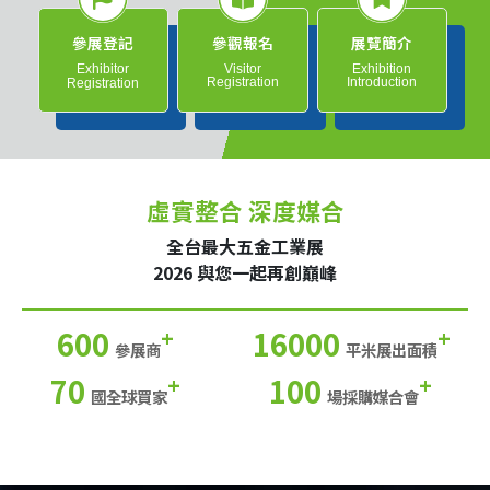
參展登記
參觀報名
展覽簡介
Exhibitor
Visitor
Exhibition
Registration
Introduction
Registration
虛實整合 深度媒合
全台最大五金工業展
2026 與您一起再創巔峰
600
16000
+
+
參展商
平米展出面積
70
100
+
+
國全球買家
場採購媒合會