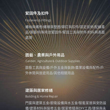
緊固件及扣件
Fasteners & Fittings
螺絲與螺栓/螺帽與墊圈/鉚釘與扣件/固定技術/配線產
品/彈簧/特殊用途緊固件/緊固工具與附件/材料與表面
處理
園藝、農業與戶外用品
Garden, Agriculture & Outdoor Supplies
園藝工具與設備/戶外五金與裝飾/農業設備與配件/戶
外休閒與旅遊用品/其他相關用品
建築與居家修繕
Building & Home Repair
門窗與建築五金/廚衛設備與水五金/智能家居與安防設
備/建築材料與裝修五金/居家修繕與DIY工具/環保與永