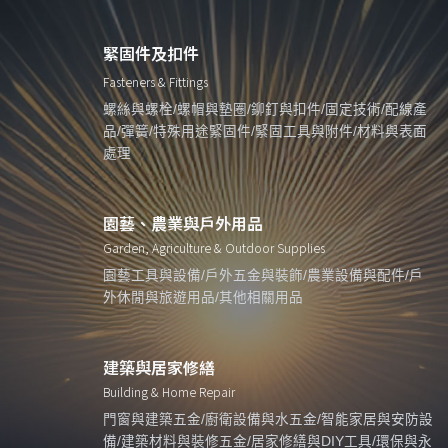
緊固件及扣件
Fasteners & Fittings
螺絲與螺栓/螺帽與墊圈/鉚釘與扣件/固定技術/配線產
品/彈簧/特殊用途緊固件/緊固工具與附件/材料與表面
處理
園藝、農業與戶外用品
Garden, Agriculture & Outdoor Supplies
園藝工具與設備/戶外五金與裝飾/農業設備與配件/戶
外休閒與旅遊用品/其他相關用品
建築與居家修繕
Building & Home Repair
門窗與建築五金/廚衛設備與水五金/智能家居與安防設
備/建築材料與裝修五金/居家修繕與DIY工具/環保與永