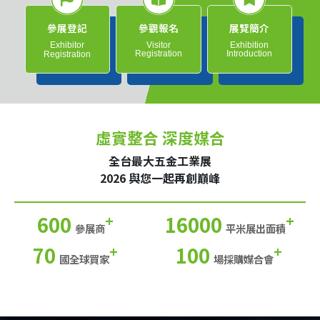
參展登記
參觀報名
展覽簡介
Exhibitor
Visitor
Exhibition
Registration
Introduction
Registration
虛實整合 深度媒合
全台最大五金工業展
2026 與您一起再創巔峰
600
16000
+
+
參展商
平米展出面積
70
100
+
+
國全球買家
場採購媒合會