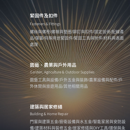
緊固件及扣件
Fasteners & Fittings
螺絲與螺栓/螺帽與墊圈/鉚釘與扣件/固定技術/配線產
品/彈簧/特殊用途緊固件/緊固工具與附件/材料與表面
處理
園藝、農業與戶外用品
Garden, Agriculture & Outdoor Supplies
園藝工具與設備/戶外五金與裝飾/農業設備與配件/戶
外休閒與旅遊用品/其他相關用品
建築與居家修繕
Building & Home Repair
門窗與建築五金/廚衛設備與水五金/智能家居與安防設
備/建築材料與裝修五金/居家修繕與DIY工具/環保與永