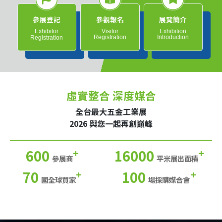
參展登記
參觀報名
展覽簡介
Exhibitor
Visitor
Exhibition
Registration
Introduction
Registration
虛實整合 深度媒合
全台最大五金工業展
2026 與您一起再創巔峰
600
16000
+
+
參展商
平米展出面積
70
100
+
+
國全球買家
場採購媒合會