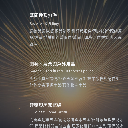
緊固件及扣件
Fasteners & Fittings
螺絲與螺栓/螺帽與墊圈/鉚釘與扣件/固定技術/配線產
品/彈簧/特殊用途緊固件/緊固工具與附件/材料與表面
處理
園藝、農業與戶外用品
Garden, Agriculture & Outdoor Supplies
園藝工具與設備/戶外五金與裝飾/農業設備與配件/戶
外休閒與旅遊用品/其他相關用品
建築與居家修繕
Building & Home Repair
門窗與建築五金/廚衛設備與水五金/智能家居與安防設
備/建築材料與裝修五金/居家修繕與DIY工具/環保與永