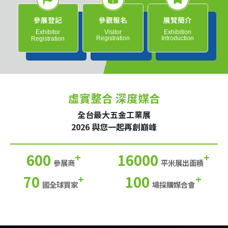
參展登記
參觀報名
展覽簡介
Exhibitor
Visitor
Exhibition
Registration
Introduction
Registration
虛實整合 深度媒合
全台最大五金工業展
2026 與您一起再創巔峰
600
16000
+
+
參展商
平米展出面積
70
100
+
+
國全球買家
場採購媒合會