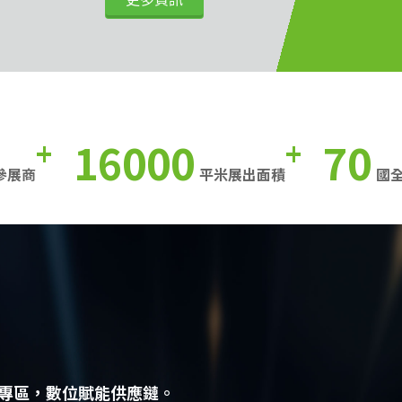
16000
70
+
+
參展商
平米展出面積
國
專區，數位賦能供應鏈。