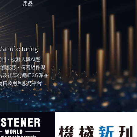
用品
 Manufacturing
制、機器人與AI應
軟體服務、精密組件與
告及社群行銷/ESG淨零
銷售及用戶服務平台