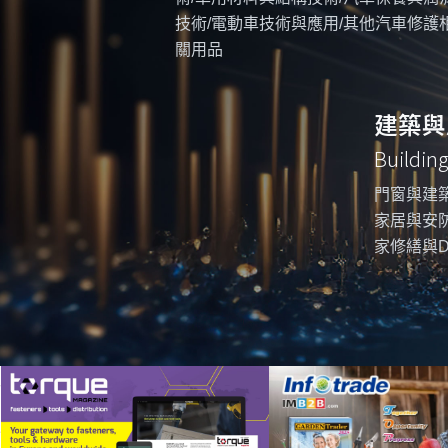
技術/電動車技術與應用/其他汽車修護
關用品
建築與
Buildin
門窗與建築
家居與安防
家修繕與D