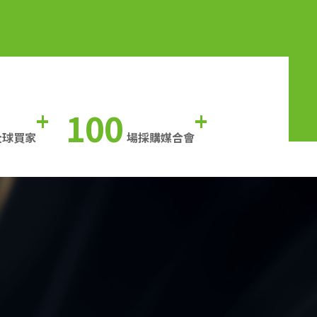
100
+
+
全球買家
場採購媒合會