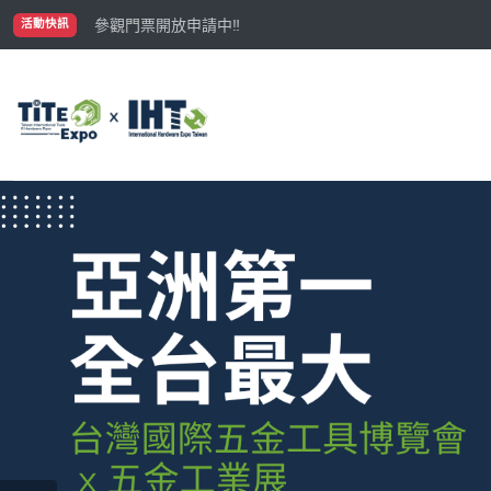
國際買主補助名額有限，立即申請！
參觀門票開放申請中‼️
活動快訊
最大規模台灣五金展TiTE x IHT，2026/10/20-22
國際買主補助名額有限，立即申請！