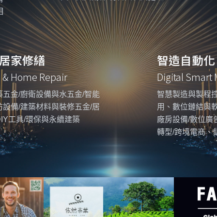
相
居家修繕
智造自動化
g & Home Repair
Digital Smart
五金/廚衛設備與水五金/智能
智慧製造與製程控
設備/建築材料與裝修五金/居
用、數位鏈結與
IY工具/環保與永續建築
廠房設備/數位廣
轉型/跨境電商、