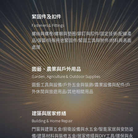
緊固件及扣件
Fasteners & Fittings
螺絲與螺栓/螺帽與墊圈/鉚釘與扣件/固定技術/配線產
品/彈簧/特殊用途緊固件/緊固工具與附件/材料與表面
處理
園藝、農業與戶外用品
Garden, Agriculture & Outdoor Supplies
園藝工具與設備/戶外五金與裝飾/農業設備與配件/戶
外休閒與旅遊用品/其他相關用品
建築與居家修繕
Building & Home Repair
門窗與建築五金/廚衛設備與水五金/智能家居與安防設
備/建築材料與裝修五金/居家修繕與DIY工具/環保與永