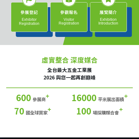
參展登記
參觀報名
展覽簡介
Exhibitor
Visitor
Exhibition
Registration
Introduction
Registration
虛實整合 深度媒合
全台最大五金工業展
2026 與您一起再創巔峰
600
16000
+
+
參展商
平米展出面積
70
100
+
+
國全球買家
場採購媒合會