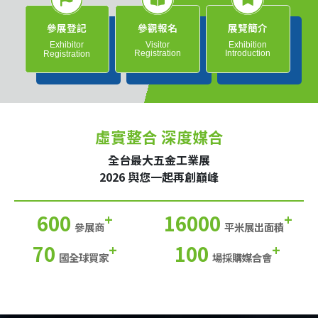
參展登記
參觀報名
展覽簡介
Exhibitor
Visitor
Exhibition
Registration
Introduction
Registration
虛實整合 深度媒合
全台最大五金工業展
2026 與您一起再創巔峰
600
16000
+
+
參展商
平米展出面積
70
100
+
+
國全球買家
場採購媒合會