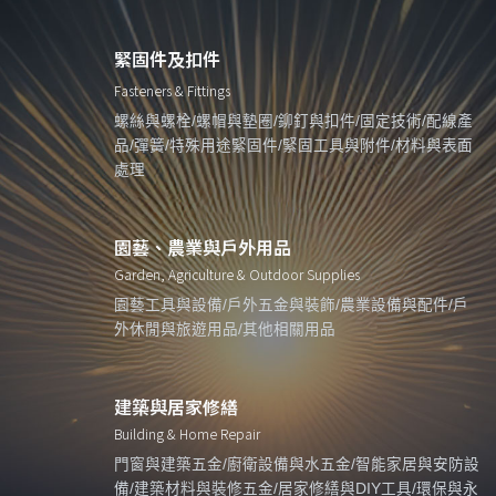
緊固件及扣件
Fasteners & Fittings
螺絲與螺栓/螺帽與墊圈/鉚釘與扣件/固定技術/配線產
品/彈簧/特殊用途緊固件/緊固工具與附件/材料與表面
處理
園藝、農業與戶外用品
Garden, Agriculture & Outdoor Supplies
園藝工具與設備/戶外五金與裝飾/農業設備與配件/戶
外休閒與旅遊用品/其他相關用品
建築與居家修繕
Building & Home Repair
門窗與建築五金/廚衛設備與水五金/智能家居與安防設
備/建築材料與裝修五金/居家修繕與DIY工具/環保與永