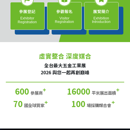
參展登記
參觀報名
展覽簡介
Exhibitor
Visitor
Exhibition
Registration
Introduction
Registration
虛實整合 深度媒合
全台最大五金工業展
2026 與您一起再創巔峰
600
16000
+
+
參展商
平米展出面積
70
100
+
+
國全球買家
場採購媒合會