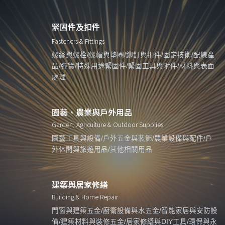
緊固件及扣件
Fasteners & Fittings
螺絲與螺栓/螺帽與墊圈/鉚釘與扣件/固定技術/配線產
品/彈簧/特殊用途緊固件/緊固工具與附件/材料與表面
處理
園藝、農業與戶外用品
Garden, Agriculture & Outdoor Supplies
園藝工具與設備/戶外五金與裝飾/農業設備與配件/戶
外休閒與旅遊用品/其他相關用品
建築與居家修繕
Building & Home Repair
門窗與建築五金/廚衛設備與水五金/智能家居與安防設
備/建築材料與裝修五金/居家修繕與DIY工具/環保與永