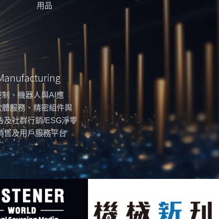
用品
 Manufacturing
制、機器人與AI應
軟體服務、精密組件與
告及社群行銷/ESG淨零
銷售及用戶服務平台