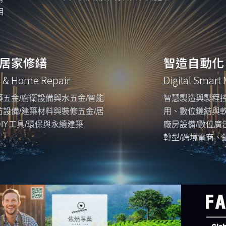
相
居家修繕
智造自動化
g & Home Repair
Digital Smart
五金/廚衛設備與水五金/智能
智慧製造與製程控
設備/建築材料與裝修五金/居
用、數位鏈結與
IY工具/環保與永續建築
廠房設備/數位廣
轉型/跨境電商、