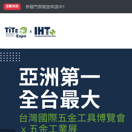
國際買主補助名額有限，立即申請！
參觀門票開放申請中‼️
活動快訊
最大規模台灣五金展TiTE x IHT，2026/10/20-22
國際買主補助名額有限，立即申請！