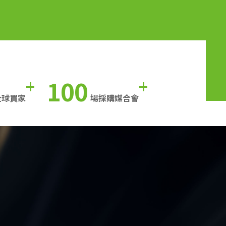
100
+
+
全球買家
場採購媒合會