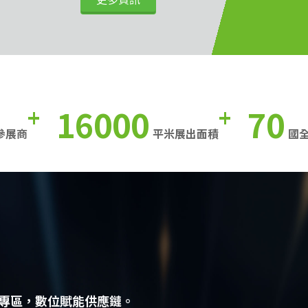
16000
70
+
+
參展商
平米展出面積
國
專區，數位賦能供應鏈。