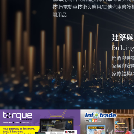
技術/電動車技術與應用/其他汽車修護
關用品
建築與
Buildin
門窗與建築
家居與安防
家修繕與D