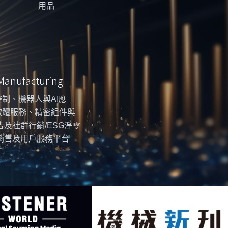
用品
 Manufacturing
制、機器人與AI應
軟體服務、精密組件與
告及社群行銷/ESG淨零
銷售及用戶服務平台