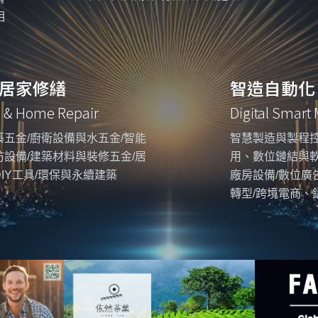
相
居家修繕
智造自動化
g & Home Repair
Digital Smart
五金/廚衛設備與水五金/智能
智慧製造與製程控
設備/建築材料與裝修五金/居
用、數位鏈結與
IY工具/環保與永續建築
廠房設備/數位廣
轉型/跨境電商、