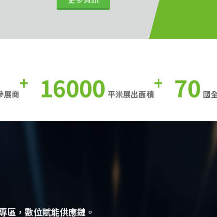
16000
70
+
+
參展商
平米展出面積
國
專區，數位賦能供應鏈。