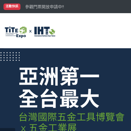
國際買主補助名額有限，立即申請！
參觀門票開放申請中‼️
活動快訊
最大規模台灣五金展TiTE x IHT，2026/10/20-22
國際買主補助名額有限，立即申請！