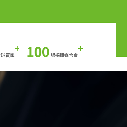
100
+
+
全球買家
場採購媒合會