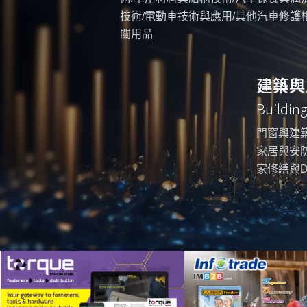
技術/電動車技術與應用/其他汽車修護
關用品
建築與
Buildin
門窗與建築
家居與安防
家修繕與D