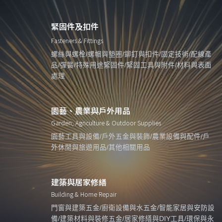
緊固件及扣件
Fasteners & Fittings
螺絲與螺栓/螺帽與墊圈/鉚釘與扣件/固定技術/配線產
品/彈簧/特殊用途緊固件/緊固工具與附件/材料與表面
處理
園藝、農業與戶外用品
Garden, Agriculture & Outdoor Supplies
園藝工具與設備/戶外五金與裝飾/農業設備與配件/戶
外休閒與旅遊用品/其他相關用品
建築與居家修繕
Building & Home Repair
門窗與建築五金/廚衛設備與水五金/智能家居與安防設
備/建築材料與裝修五金/居家修繕與DIY工具/環保與永