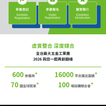
參展登記
參觀報名
展覽簡介
Exhibitor
Visitor
Exhibition
Registration
Introduction
Registration
虛實整合 深度媒合
全台最大五金工業展
2026 與您一起再創巔峰
600
16000
+
+
參展商
平米展出面積
70
100
+
+
國全球買家
場採購媒合會