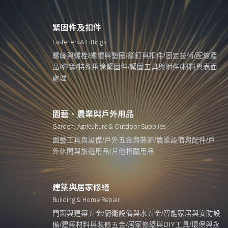
緊固件及扣件
Fasteners & Fittings
螺絲與螺栓/螺帽與墊圈/鉚釘與扣件/固定技術/配線產
品/彈簧/特殊用途緊固件/緊固工具與附件/材料與表面
處理
園藝、農業與戶外用品
Garden, Agriculture & Outdoor Supplies
園藝工具與設備/戶外五金與裝飾/農業設備與配件/戶
外休閒與旅遊用品/其他相關用品
建築與居家修繕
Building & Home Repair
門窗與建築五金/廚衛設備與水五金/智能家居與安防設
備/建築材料與裝修五金/居家修繕與DIY工具/環保與永