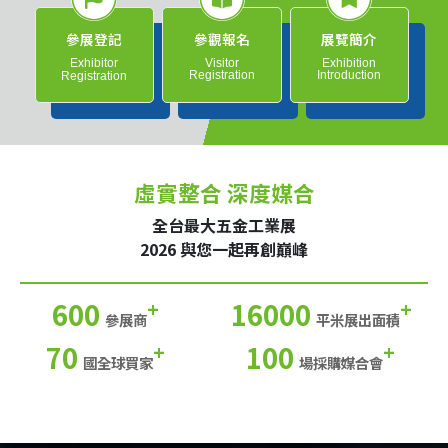
參展登記
參觀報名
展覽簡介
Exhibitor
Visitor
Exhibition
Registration
Introduction
Registration
虛實整合 深度媒合
全台最大五金工業展
2026 與您一起再創巔峰
600
16000
+
+
參展商
平米展出面積
70
100
+
+
國全球買家
場採購媒合會