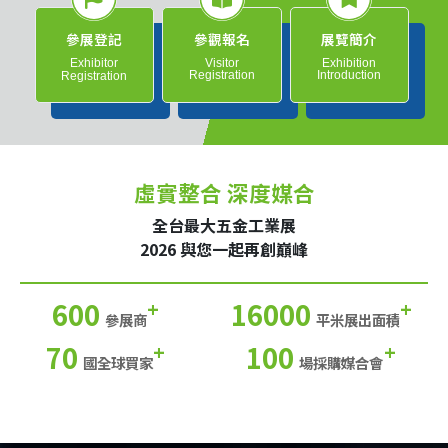
參展登記
參觀報名
展覽簡介
Exhibitor
Visitor
Exhibition
Registration
Introduction
Registration
虛實整合 深度媒合
全台最大五金工業展
2026 與您一起再創巔峰
600
16000
+
+
參展商
平米展出面積
70
100
+
+
國全球買家
場採購媒合會