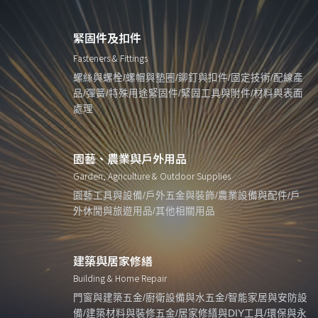
緊固件及扣件
Fasteners & Fittings
螺絲與螺栓/螺帽與墊圈/鉚釘與扣件/固定技術/配線產
品/彈簧/特殊用途緊固件/緊固工具與附件/材料與表面
處理
園藝、農業與戶外用品
Garden, Agriculture & Outdoor Supplies
園藝工具與設備/戶外五金與裝飾/農業設備與配件/戶
外休閒與旅遊用品/其他相關用品
建築與居家修繕
Building & Home Repair
門窗與建築五金/廚衛設備與水五金/智能家居與安防設
備/建築材料與裝修五金/居家修繕與DIY工具/環保與永