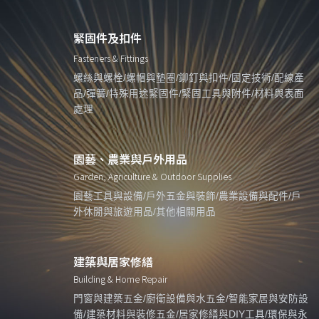
緊固件及扣件
Fasteners & Fittings
螺絲與螺栓/螺帽與墊圈/鉚釘與扣件/固定技術/配線產
品/彈簧/特殊用途緊固件/緊固工具與附件/材料與表面
處理
園藝、農業與戶外用品
Garden, Agriculture & Outdoor Supplies
園藝工具與設備/戶外五金與裝飾/農業設備與配件/戶
外休閒與旅遊用品/其他相關用品
建築與居家修繕
Building & Home Repair
門窗與建築五金/廚衛設備與水五金/智能家居與安防設
備/建築材料與裝修五金/居家修繕與DIY工具/環保與永