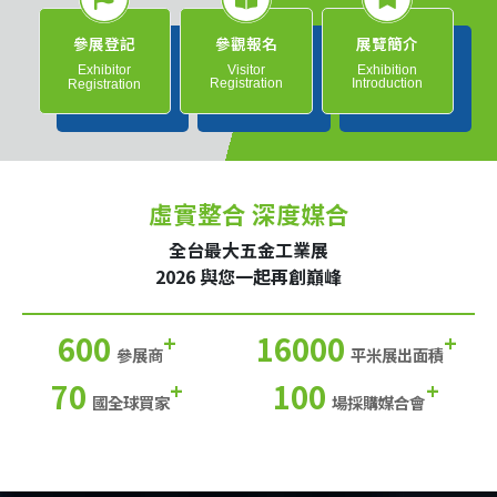
參展登記
參觀報名
展覽簡介
Exhibitor
Visitor
Exhibition
Registration
Introduction
Registration
虛實整合 深度媒合
全台最大五金工業展
2026 與您一起再創巔峰
600
16000
+
+
參展商
平米展出面積
70
100
+
+
國全球買家
場採購媒合會