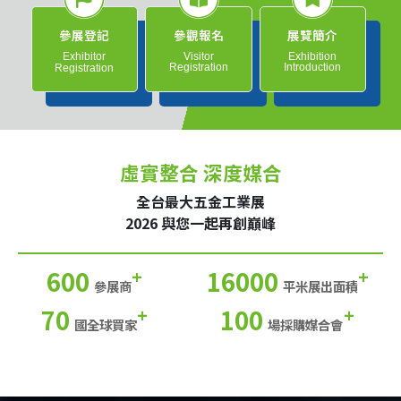
參展登記
參觀報名
展覽簡介
Exhibitor
Visitor
Exhibition
Registration
Introduction
Registration
虛實整合 深度媒合
全台最大五金工業展
2026 與您一起再創巔峰
600
16000
+
+
參展商
平米展出面積
70
100
+
+
國全球買家
場採購媒合會