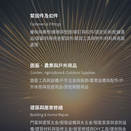
緊固件及扣件
Fasteners & Fittings
螺絲與螺栓/螺帽與墊圈/鉚釘與扣件/固定技術/配線產
品/彈簧/特殊用途緊固件/緊固工具與附件/材料與表面
處理
園藝、農業與戶外用品
Garden, Agriculture & Outdoor Supplies
園藝工具與設備/戶外五金與裝飾/農業設備與配件/戶
外休閒與旅遊用品/其他相關用品
建築與居家修繕
Building & Home Repair
門窗與建築五金/廚衛設備與水五金/智能家居與安防設
備/建築材料與裝修五金/居家修繕與DIY工具/環保與永