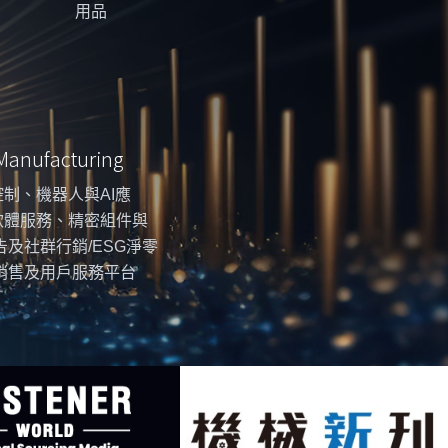
用品
 Manufacturing
制、機器人與AI應
軟體服務、精密組件與
告及社群行銷/ESG淨零
銷售及用戶服務平台