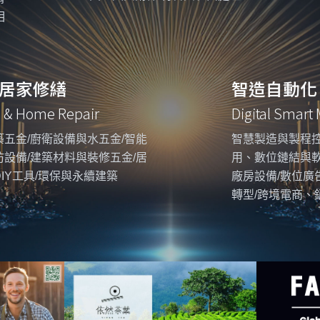
相
居家修繕
智造自動化
g & Home Repair
Digital Smart
五金/廚衛設備與水五金/智能
智慧製造與製程控
設備/建築材料與裝修五金/居
用、數位鏈結與
IY工具/環保與永續建築
廠房設備/數位廣
轉型/跨境電商、