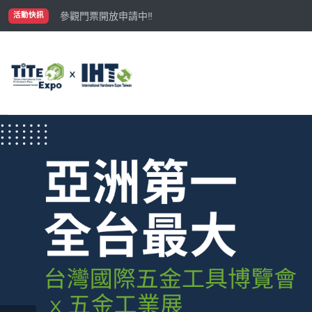
國際買主補助名額有限，立即申請！
參觀門票開放申請中‼️
活動快訊
最大規模台灣五金展TiTE x IHT，2026/10/20-22
國際買主補助名額有限，立即申請！