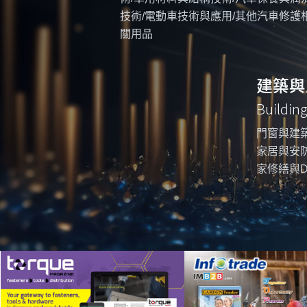
技術/電動車技術與應用/其他汽車修護
關用品
建築與
Buildin
門窗與建築
家居與安防
家修繕與D