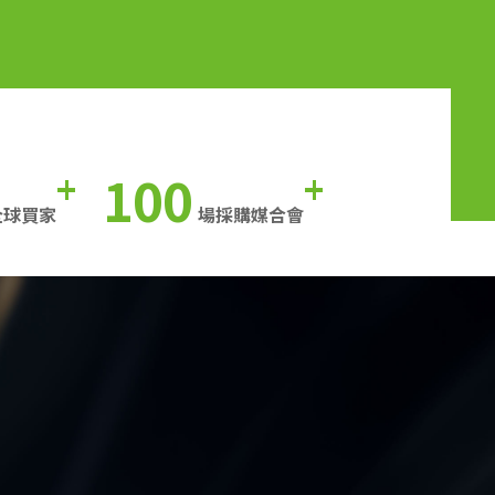
100
+
+
全球買家
場採購媒合會