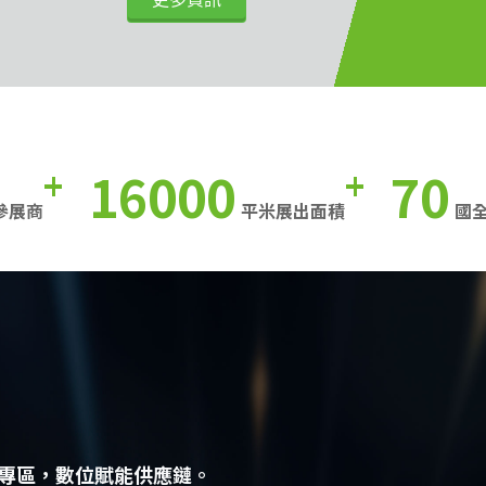
16000
70
+
+
參展商
平米展出面積
國
專區，數位賦能供應鏈。