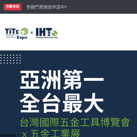
國際買主補助名額有限，立即申請！
參觀門票開放申請中‼️
活動快訊
最大規模台灣五金展TiTE x IHT，2026/10/20-22
國際買主補助名額有限，立即申請！