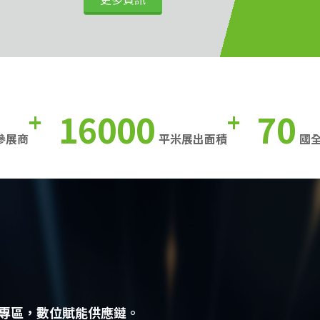
16000
70
+
+
參展商
平米展出面積
國
專區，數位賦能供應鏈。