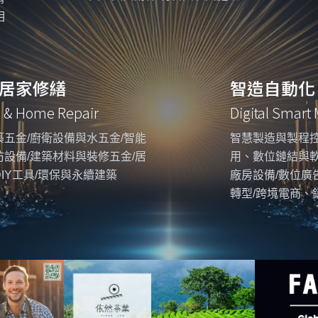
相
居家修繕
智造自動化
g & Home Repair
Digital Smart
五金/廚衛設備與水五金/智能
智慧製造與製程控
設備/建築材料與裝修五金/居
用、數位鏈結與
IY工具/環保與永續建築
廠房設備/數位廣
轉型/跨境電商、