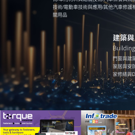
技術/電動車技術與應用/其他汽車修護
關用品
建築與
Buildin
門窗與建築
家居與安防
家修繕與D