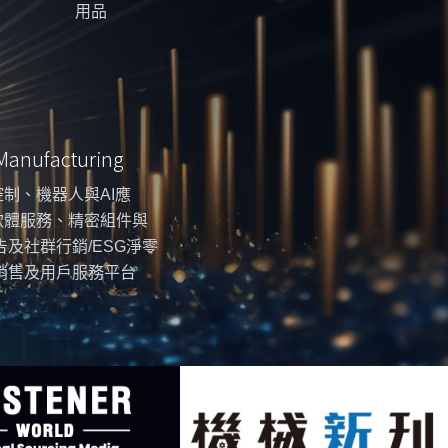
用品
 Manufacturing
制、機器人與AI應
軟體服務、精密組件與
告及社群行銷/ESG淨零
銷售及用戶服務平台