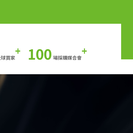
100
+
+
全球買家
場採購媒合會