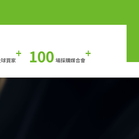
100
+
+
全球買家
場採購媒合會