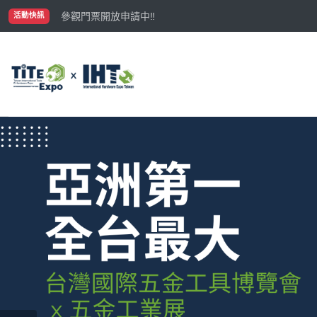
國際買主補助名額有限，立即申請！
參觀門票開放申請中‼️
活動快訊
最大規模台灣五金展TiTE x IHT，2026/10/20-22
國際買主補助名額有限，立即申請！