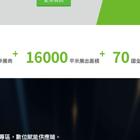
16000
70
+
+
參展商
平米展出面積
國
專區，數位賦能供應鏈。