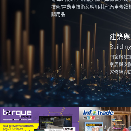
技術/電動車技術與應用/其他汽車修護
關用品
建築與
Buildin
門窗與建築
家居與安防
家修繕與D