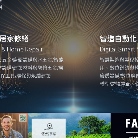
相
居家修繕
智造自動化
g & Home Repair
Digital Smart
五金/廚衛設備與水五金/智能
智慧製造與製程控
設備/建築材料與裝修五金/居
用、數位鏈結與
IY工具/環保與永續建築
廠房設備/數位廣
轉型/跨境電商、