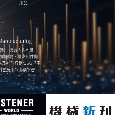
用品
 Manufacturing
制、機器人與AI應
軟體服務、精密組件與
告及社群行銷/ESG淨零
銷售及用戶服務平台