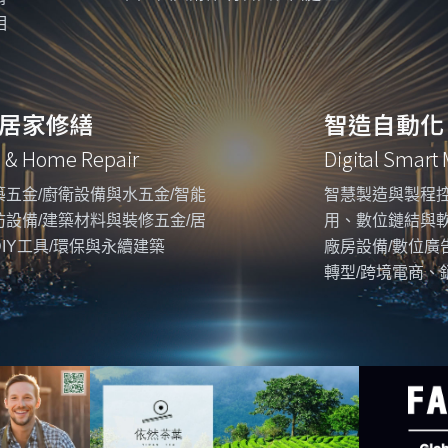
相
居家修繕
智造自動化
g & Home Repair
Digital Smart
五金/廚衛設備與水五金/智能
智慧製造與製程控
設備/建築材料與裝修五金/居
用、數位鏈結與
IY工具/環保與永續建築
廠房設備/數位廣
轉型/跨境電商、