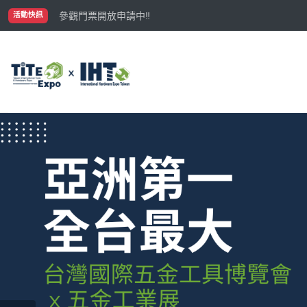
國際買主補助名額有限，立即申請！
參觀門票開放申請中‼️
活動快訊
最大規模台灣五金展TiTE x IHT，2026/10/20-22
國際買主補助名額有限，立即申請！