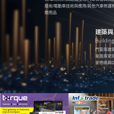
技術/電動車技術與應用/其他汽車修護
關用品
建築與
Buildin
門窗與建築
家居與安防
家修繕與D