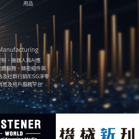
用品
 Manufacturing
制、機器人與AI應
軟體服務、精密組件與
告及社群行銷/ESG淨零
銷售及用戶服務平台