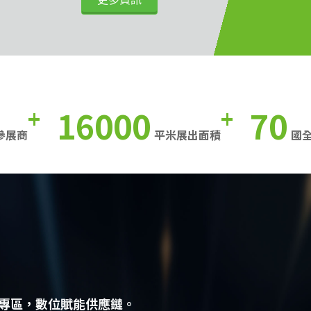
16000
70
+
+
參展商
平米展出面積
國
專區，數位賦能供應鏈。