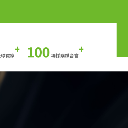
100
+
+
全球買家
場採購媒合會