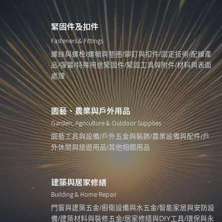
緊固件及扣件
Fasteners & Fittings
螺絲與螺栓/螺帽與墊圈/鉚釘與扣件/固定技術/配線產
品/彈簧/特殊用途緊固件/緊固工具與附件/材料與表面
處理
園藝、農業與戶外用品
Garden, Agriculture & Outdoor Supplies
園藝工具與設備/戶外五金與裝飾/農業設備與配件/戶
外休閒與旅遊用品/其他相關用品
建築與居家修繕
Building & Home Repair
門窗與建築五金/廚衛設備與水五金/智能家居與安防設
備/建築材料與裝修五金/居家修繕與DIY工具/環保與永