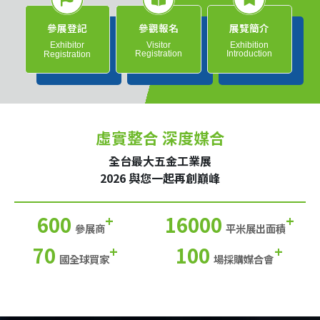
參展登記
參觀報名
展覽簡介
Exhibitor
Visitor
Exhibition
Registration
Introduction
Registration
虛實整合 深度媒合
全台最大五金工業展
2026 與您一起再創巔峰
600
16000
+
+
參展商
平米展出面積
70
100
+
+
國全球買家
場採購媒合會