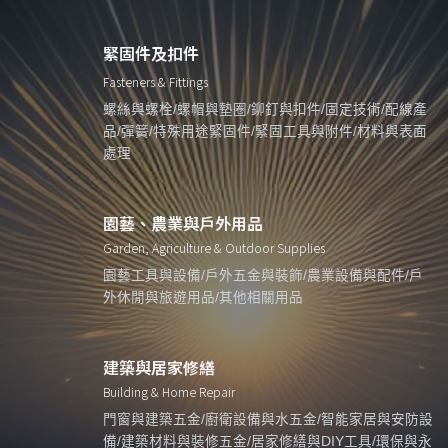
緊固件及扣件
Fasteners & Fittings
螺絲與螺栓/螺帽與墊圈/鉚釘與扣件/固定技術/配線產
品/彈簧/特殊用途緊固件/緊固工具與附件/材料與表面
處理
園藝、農業與戶外用品
Garden, Agriculture & Outdoor Supplies
園藝工具與設備/戶外五金與裝飾/農業設備與配件/戶
外休閒與旅遊用品/其他相關用品
建築與居家修繕
Building & Home Repair
門窗與建築五金/廚衛設備與水五金/智能家居與安防設
備/建築材料與裝修五金/居家修繕與DIY工具/環保與永