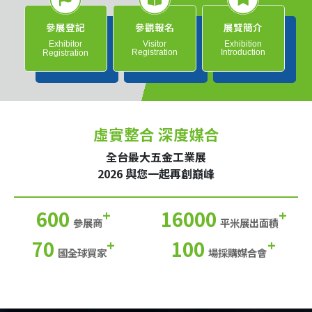
參展登記
參觀報名
展覽簡介
Exhibitor
Visitor
Exhibition
Registration
Introduction
Registration
虛實整合 深度媒合
全台最大五金工業展
2026 與您一起再創巔峰
600
16000
+
+
參展商
平米展出面積
70
100
+
+
國全球買家
場採購媒合會