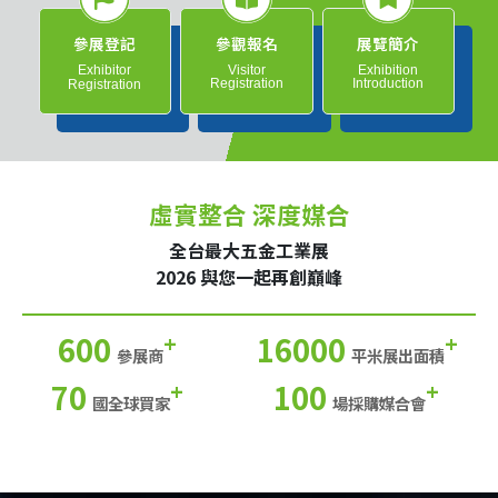
參展登記
參觀報名
展覽簡介
Exhibitor
Visitor
Exhibition
Registration
Introduction
Registration
虛實整合 深度媒合
全台最大五金工業展
2026 與您一起再創巔峰
600
16000
+
+
參展商
平米展出面積
70
100
+
+
國全球買家
場採購媒合會