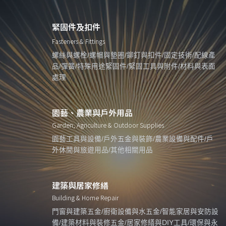
緊固件及扣件
Fasteners & Fittings
螺絲與螺栓/螺帽與墊圈/鉚釘與扣件/固定技術/配線產
品/彈簧/特殊用途緊固件/緊固工具與附件/材料與表面
處理
園藝、農業與戶外用品
Garden, Agriculture & Outdoor Supplies
園藝工具與設備/戶外五金與裝飾/農業設備與配件/戶
外休閒與旅遊用品/其他相關用品
建築與居家修繕
Building & Home Repair
門窗與建築五金/廚衛設備與水五金/智能家居與安防設
備/建築材料與裝修五金/居家修繕與DIY工具/環保與永