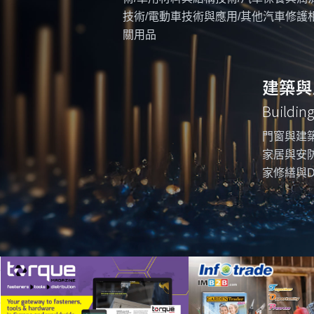
技術/電動車技術與應用/其他汽車修護
關用品
建築與
Buildin
門窗與建築
家居與安防
家修繕與D