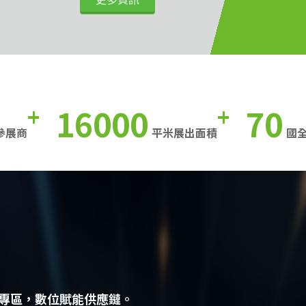
16000
70
+
+
參展商
平米展出面積
國
專區，數位賦能供應鏈。