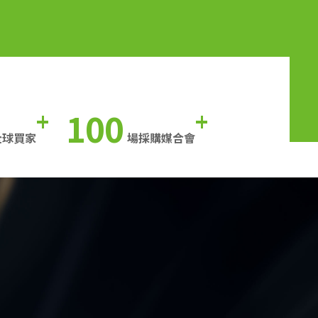
100
+
+
全球買家
場採購媒合會