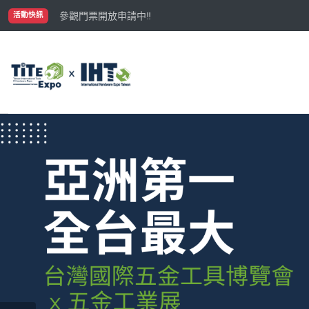
國際買主補助名額有限，立即申請！
參觀門票開放申請中‼️
活動快訊
最大規模台灣五金展TiTE x IHT，2026/10/20-22
國際買主補助名額有限，立即申請！