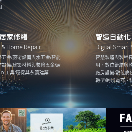
相
居家修繕
智造自動化
g & Home Repair
Digital Smart
五金/廚衛設備與水五金/智能
智慧製造與製程控
設備/建築材料與裝修五金/居
用、數位鏈結與
IY工具/環保與永續建築
廠房設備/數位廣
轉型/跨境電商、