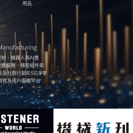
用品
 Manufacturing
制、機器人與AI應
軟體服務、精密組件與
告及社群行銷/ESG淨零
銷售及用戶服務平台