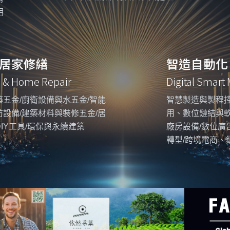
相
居家修繕
智造自動化
g & Home Repair
Digital Smart
五金/廚衛設備與水五金/智能
智慧製造與製程控
設備/建築材料與裝修五金/居
用、數位鏈結與
IY工具/環保與永續建築
廠房設備/數位廣
轉型/跨境電商、