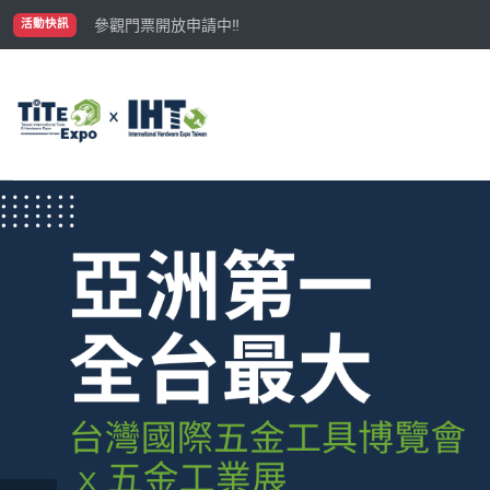
國際買主補助名額有限，立即申請！
參觀門票開放申請中‼️
活動快訊
最大規模台灣五金展TiTE x IHT，2026/10/20-22
國際買主補助名額有限，立即申請！