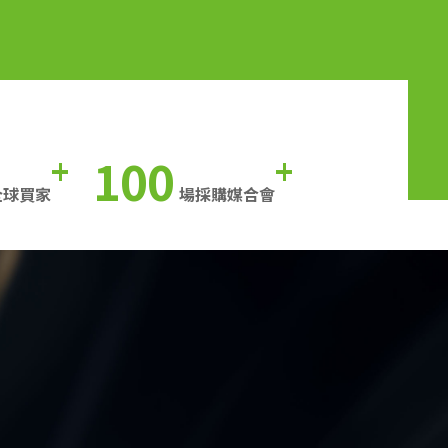
100
+
+
全球買家
場採購媒合會