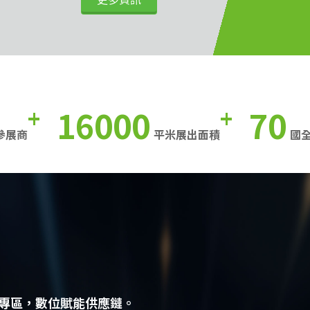
16000
70
+
+
參展商
平米展出面積
國
專區，數位賦能供應鏈。