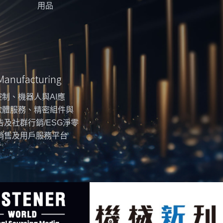
用品
 Manufacturing
制、機器人與AI應
軟體服務、精密組件與
告及社群行銷/ESG淨零
銷售及用戶服務平台