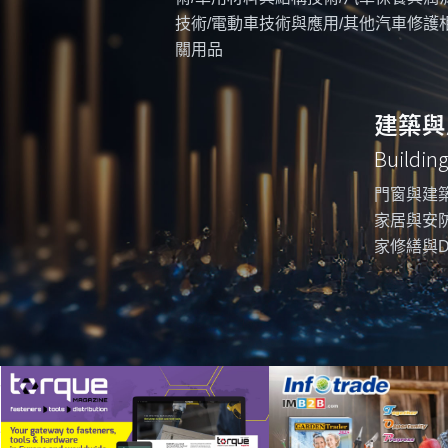
技術/電動車技術與應用/其他汽車修護
關用品
建築與
Buildin
門窗與建築
家居與安防
家修繕與D