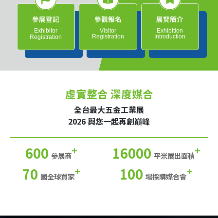
參展登記
參觀報名
展覽簡介
Exhibitor
Visitor
Exhibition
Registration
Introduction
Registration
虛實整合 深度媒合
全台最大五金工業展
2026 與您一起再創巔峰
600
16000
+
+
參展商
平米展出面積
70
100
+
+
國全球買家
場採購媒合會