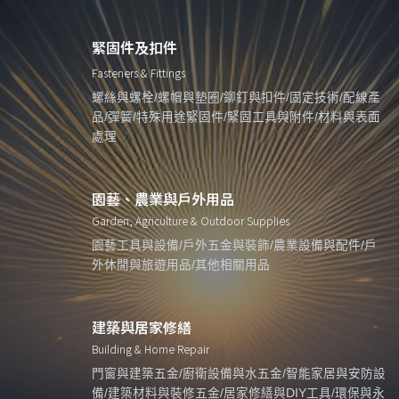
緊固件及扣件
Fasteners & Fittings
螺絲與螺栓/螺帽與墊圈/鉚釘與扣件/固定技術/配線產
品/彈簧/特殊用途緊固件/緊固工具與附件/材料與表面
處理
園藝、農業與戶外用品
Garden, Agriculture & Outdoor Supplies
園藝工具與設備/戶外五金與裝飾/農業設備與配件/戶
外休閒與旅遊用品/其他相關用品
建築與居家修繕
Building & Home Repair
門窗與建築五金/廚衛設備與水五金/智能家居與安防設
備/建築材料與裝修五金/居家修繕與DIY工具/環保與永