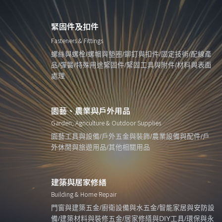
緊固件及扣件
Fasteners & Fittings
螺絲與螺栓/螺帽與墊圈/鉚釘與扣件/固定技術/配線產
品/彈簧/特殊用途緊固件/緊固工具與附件/材料與表面
處理
園藝、農業與戶外用品
Garden, Agriculture & Outdoor Supplies
園藝工具與設備/戶外五金與裝飾/農業設備與配件/戶
外休閒與旅遊用品/其他相關用品
建築與居家修繕
Building & Home Repair
門窗與建築五金/廚衛設備與水五金/智能家居與安防設
備/建築材料與裝修五金/居家修繕與DIY工具/環保與永