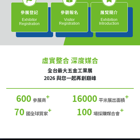
參展登記
參觀報名
展覽簡介
Exhibitor
Visitor
Exhibition
Registration
Introduction
Registration
虛實整合 深度媒合
全台最大五金工業展
2026 與您一起再創巔峰
600
16000
+
+
參展商
平米展出面積
70
100
+
+
國全球買家
場採購媒合會